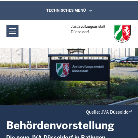
Direkt zum Inhalt
Justizvollzugsanstalt Düsseldorf:
TECHNISCHES MENÜ
Leichte Sprache, Gebärdensprachenvideo
und Kontaktformular
Behördenvorstellung
Quelle: JVA Düsseldorf
Behördenvorstellung
Die neue JVA Düsseldorf in Ratingen