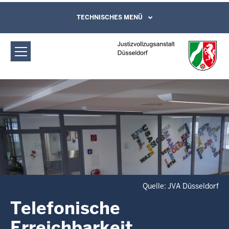
Direkt zum Inhalt
Justizvollzugsanstalt Düsseldorf:
TECHNISCHES MENÜ
Leichte Sprache, Gebärdensprachenvideo
und Kontaktformular
Telefonische Erreichbarkeit
Quelle: JVA Düsseldorf
Telefonische
Erreichbarkeit